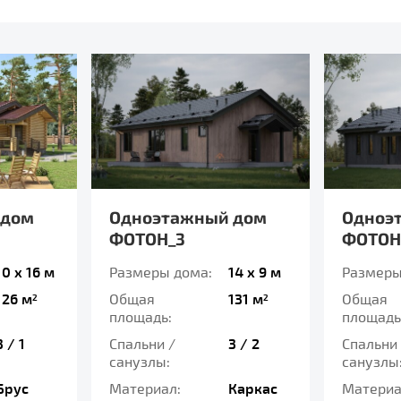
 дом
Одноэтажный дом
Одноэ
ФОТОН_3
ФОТОН
10 x 16 м
Размеры дома:
14 x 9 м
Размеры
126 м
Общая
131 м
Общая
2
2
площадь:
площадь
3 / 1
Спальни /
3 / 2
Спальни 
санузлы:
санузлы
Брус
Материал:
Каркас
Материа