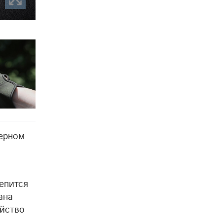
зерном
епится
ана
ойство