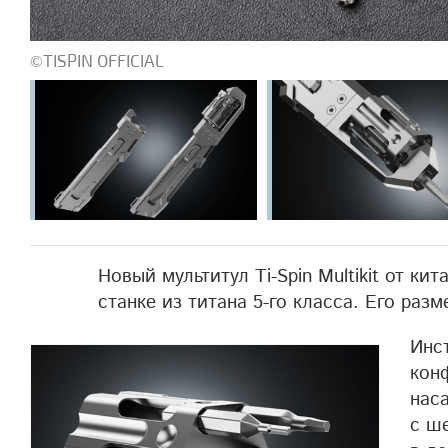
©TISPIN OFFICIAL
Новый мультитул Ti-Spin Multikit от кит
станке из титана 5-го класса. Его раз
Инс
кон
нас
с ш