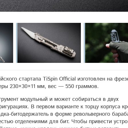
айского стартапа TiSpin Official изготовлен на фре
меры 230×30×11 мм, вес — 550 граммов.
трумент модульный и может собираться в двух
фигурациях. В первом варианте к торцу корпуса кр
адка-битодержатель в форме револьверного бараб
естью отделениями для бит. Чтобы привести устр