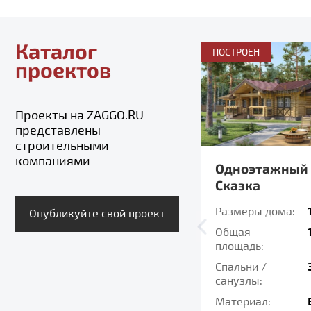
Каталог
ПОСТРОЕН
проектов
Проекты на ZAGGO.RU
представлены
строительными
компаниями
Одноэтажный дом
Одноэтажный
КВАНТ_3
Сказка
Размеры дома:
14 x 8 м
Размеры дома:
Опубликуйте свой проект
Общая
83 м
Общая
2
площадь:
площадь:
Спальни /
2 / 1
Спальни /
санузлы:
санузлы:
Материал:
Каркас
Материал: