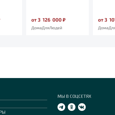
₽
от 3 126 000 ₽
от 3 1
ДомаДляЛюдей
ДомаДл
МЫ В СОЦСЕТЯХ
РЫ