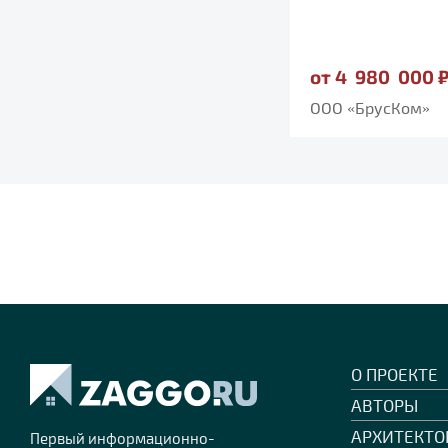
от 2 062 000 ₽
от 4 980 000 
ДомаДляЛюдей
ООО «БрусКом»
О ПРОЕКТЕ
АВТОРЫ
АРХИТЕКТО
Первый информационно-