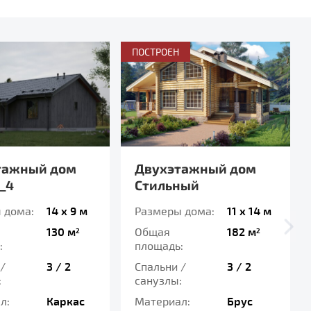
ПОСТРОЕН
тажный дом
Двухэтажный дом
_4
Стильный
 дома:
14 x 9 м
Размеры дома:
11 x 14 м
130 м
Общая
182 м
2
2
:
площадь:
/
3 / 2
Спальни /
3 / 2
:
санузлы:
л:
Каркас
Материал:
Брус