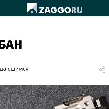
БАН
ращающимся
и