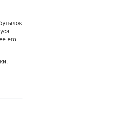
 бутылок
пуса
ее его
ки.