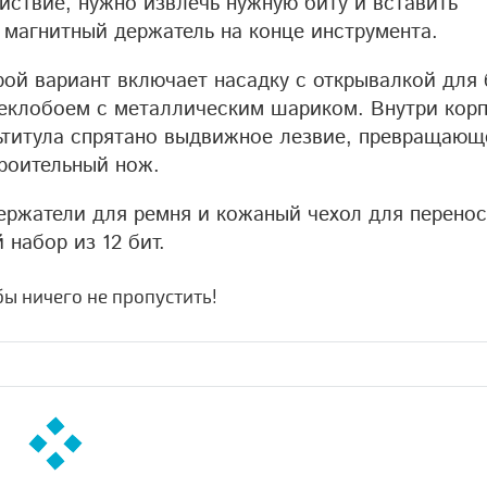
ействие, нужно извлечь нужную биту и вставить
в магнитный держатель на конце инструмента.
рой вариант включает насадку с открывалкой для
теклобоем с металлическим шариком. Внутри кор
ьтитула спрятано выдвижное лезвие, превращающ
троительный нож.
ержатели для ремня и кожаный чехол для перенос
набор из 12 бит.
обы ничего не пропустить!