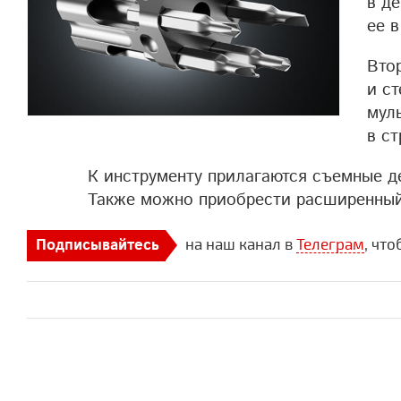
в д
ее 
Вто
и с
мул
в с
К инструменту прилагаются съемные д
Также можно приобрести расширенный 
на наш канал в
Телеграм
, чт
Подписывайтесь