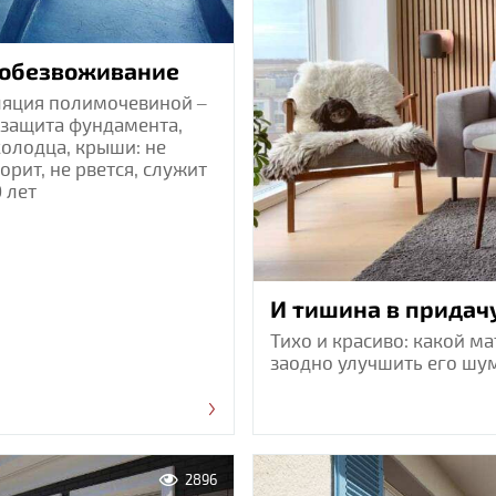
 обезвоживание
ляция полимочевиной –
 защита фундамента,
колодца, крыши: не
горит, не рвется, служит
 лет
И тишина в придач
Тихо и красиво: какой 
заодно улучшить его ш
2896