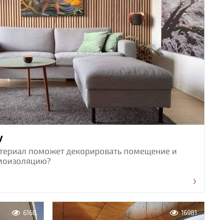
у
материал поможет декорировать помещение и
умоизоляцию?
6168
16981