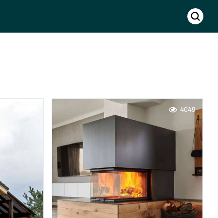
1532
4049