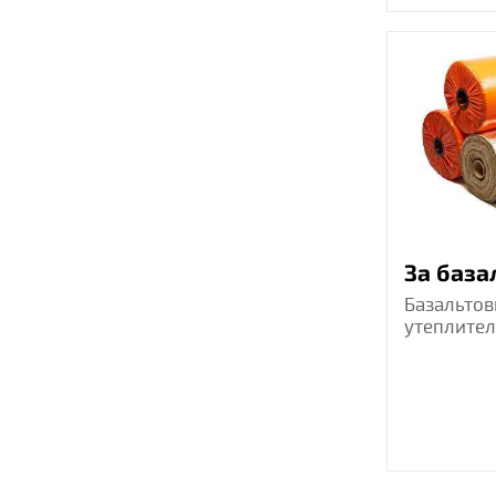
За база
Базальтов
утеплител