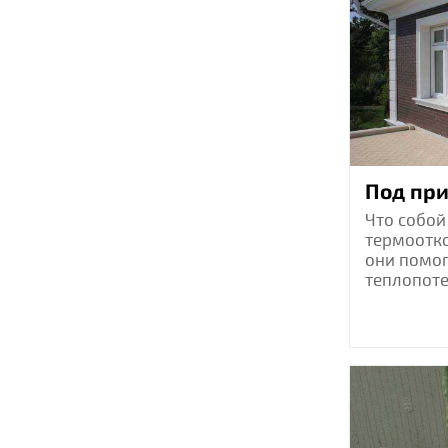
Под пр
Что собой
термоотко
они помог
теплопоте