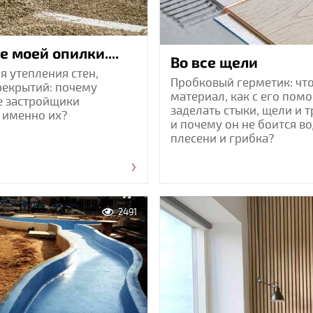
е моей опилки....
Во все щели
я утепления стен,
Пробковый герметик: что
рекрытий: почему
материал, как с его по
е застройщики
заделать стыки, щели и 
 именно их?
и почему он не боится во
плесени и грибка?
2491