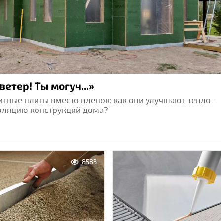
ветер! Ты могуч...»
тные плиты вместо пленок: как они улучшают тепло-
оляцию конструкций дома?
8583