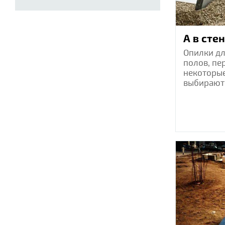
А в стен
Опилки дл
полов, пе
некоторы
выбирают