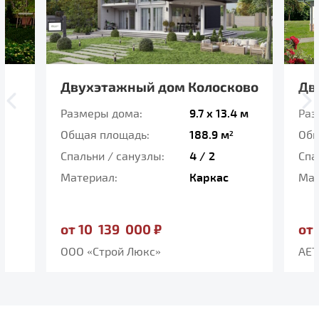
ово
Двухэтажный дом AET-021
Од
4 м
Размеры дома:
13.4 x 11.6 м
Раз
Общая площадь:
150.8 м
Общ
2
Спальни / санузлы:
3 / 2
Спа
Материал:
Каркасно-
Мат
панельный
от 
от 8 140 000 ₽
ООО
AET-HOME.RU
Сис