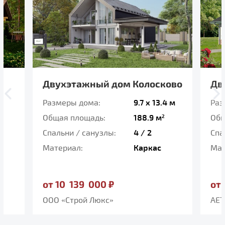
Двухэтажный дом Колосково
Дв
Размеры дома:
9.7 x 13.4 м
Раз
Общая площадь:
188.9 м
Общ
2
Спальни / санузлы:
4 / 2
Спа
Материал:
Каркас
Мат
от 10 139 000 ₽
от
ООО «Строй Люкс»
AET