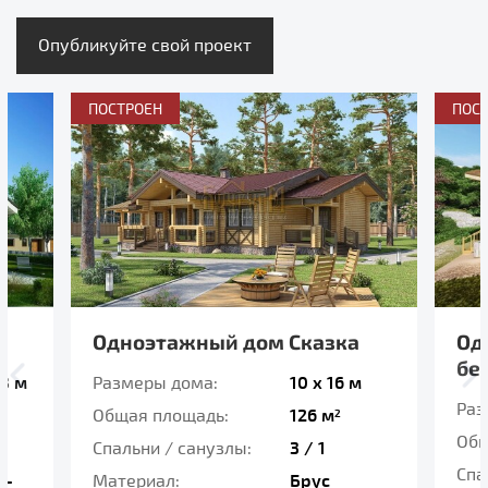
Опубликуйте свой проект
ПОСТРОЕН
ПОС
4
Одноэтажный дом Сказка
Од
бе
.8 м
Размеры дома:
10 x 16 м
Раз
Общая площадь:
126 м
2
Общ
Спальни / санузлы:
3 / 1
Спа
о-
Материал:
Брус