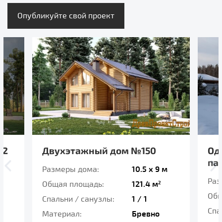
Опубликуйте свой проект
_2
Двухэтажный дом №150
Од
па
Размеры дома:
10.5 x 9 м
Раз
Общая площадь:
121.4 м
2
Общ
Спальни / санузлы:
1 / 1
Спа
Материал:
Бревно