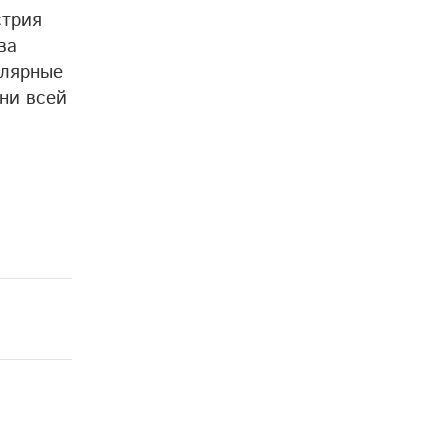
стрия
ва
улярные
ни всей