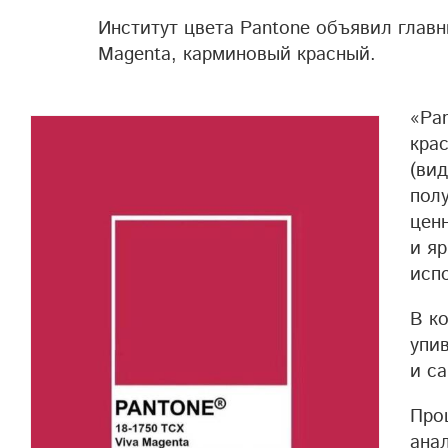
Институт цвета Pantone объявил главны
Magenta, карминовый красный.
«Pan
кра
(ви
полу
цен
и я
исп
В к
упи
и с
Про
ана