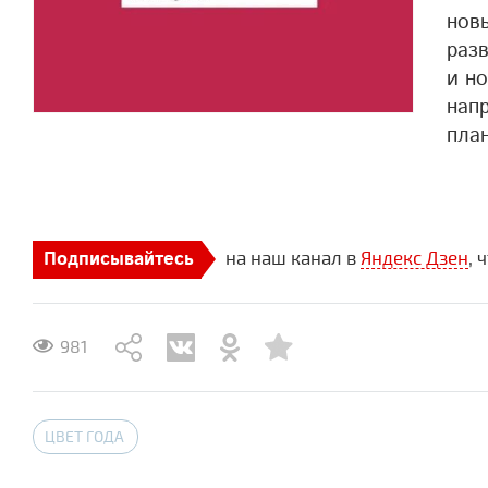
нов
раз
и н
нап
пла
на наш канал в
Яндекс Дзен
, 
Подписывайтесь
981
ЦВЕТ ГОДА