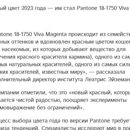
й цвет 2023 года — им стал Pantone 18-1750 Viva
tone 18-1750 Viva Magenta происходит из семейст
сных оттенков и вдохновлен красным цветом коше
д насекомых, из которых добывают вещество для
чения красного красителя кармина), одного из са
ных натуральных красителей, одного из самых сил
рких красителей, известных миру», — рассказала
олнительный директор института Леатрис Эйземан
омпании отметили, что это «новый красный, котор
вается чистой радостью, поощряет эксперименты
амовыражение без ограничений».
цесс выбора цвета года по версии Pantone требуе
лиза тенденций. Специалисты исследуют мир в по