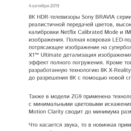
4 октября 2019
8К HDR-телевизоры Sony BRAVIA сери
реалистичной передачей цветов, высо
калибровки Netflix Calibrated Mode и
изображения. Полная ковровая LED-по
потрясающее изображение на супербол
X1™ Ultimate детализация изображени
эффект полного погружения. Кроме то
разработанную технологию 8K X-Realit
до разрешения 8К с помощью новой с
Также в модели ZG9 применена техноло
с минимальными цветовыми искажениям
Motion Clarity сводит до минимума ра
Что касается звука, то в новинках при