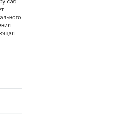
ру саб-
ет
рального
ения
ающая