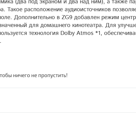
ика (два под экраном и два над ним), а также па
ра. Такое расположение аудиоисточников позволя
поле. Дополнительно в ZG9 добавлен режим цент
азначенный для домашнего кинотеатра. Для улучш
пользуется технология Dolby Atmos *1, обеспечив
.
чтобы ничего не пропустить!