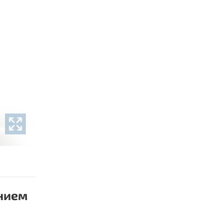
ением