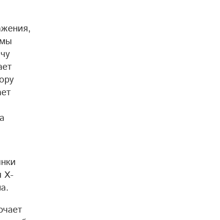
ажения,
имы
ачу
ает
ору
ает
а
инки
 X-
а.
ючает