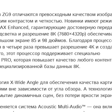
и ZG9 отличаются превосходным качеством изобр
ким контрастом и четкостью. Новинки имеют реж
 IMAX Enhanced, гарантирующие достоверную перед
дсветка и разрешение 8К (7680×4320p) обеспечив
ьшом экране 85 и 98 дюймов. Благодаря процесс
я в четыре раза превышает разрешение 4K и созд
го, этот процессор поддерживает специально
y PRO, которая повышает качество любого контент
пециализированной базы данных 8К.
гия X-Wide Angle для обеспечения качества карт
и вне зависимости от угла обзора. А технология
змытие динамичных сцен, без потери яркости экран
меняется система Acoustic Multi-Audio™ — она вкл