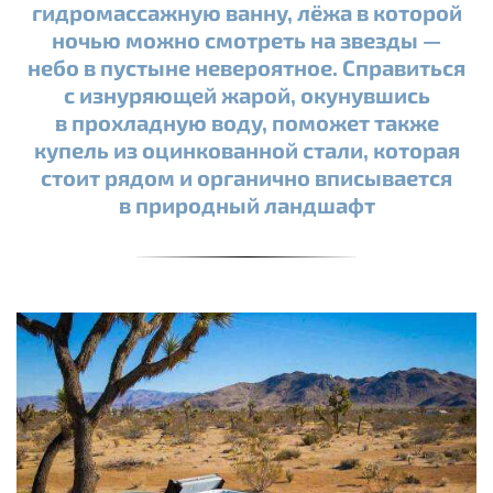
гидромассажную ванну, лёжа в которой
ночью можно смотреть на звезды —
небо в пустыне невероятное. Справиться
с изнуряющей жарой, окунувшись
в прохладную воду, поможет также
купель из оцинкованной стали, которая
стоит рядом и органично вписывается
в природный ландшафт