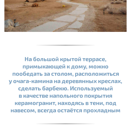
На большой крытой террасе,
примыкающей к дому, можно
пообедать за столом, расположиться
у очага-камина на деревянных креслах,
сделать барбекю. Используемый
в качестве напольного покрытия
керамогранит, находясь в тени, под
навесом, всегда остаётся прохладным