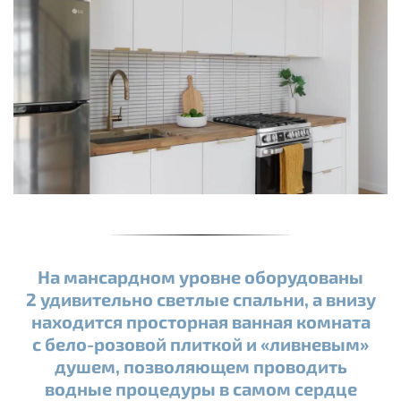
На мансардном уровне оборудованы
2 удивительно светлые спальни, а внизу
находится просторная ванная комната
с бело-розовой плиткой и «ливневым»
душем, позволяющем проводить
водные процедуры в самом сердце