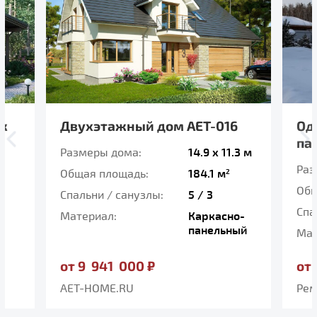
ск
Двухэтажный дом AET-016
Од
па
Размеры дома:
14.9 x 11.3 м
Раз
Общая площадь:
184.1 м
2
Общ
Спальни / санузлы:
5 / 3
Спа
Материал:
Каркасно-
панельный
Мат
от 9 941 000 ₽
от
AET-HOME.RU
Рем