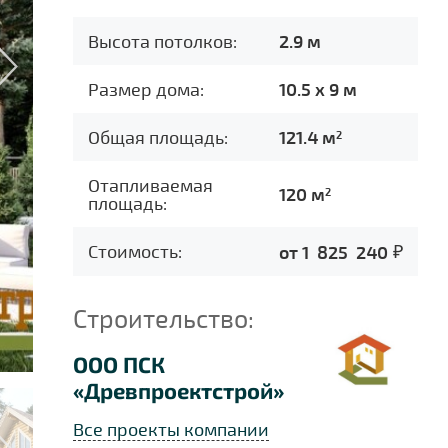
Высота потолков:
2.9 м
Размер дома:
10.5 x 9 м
Общая площадь:
121.4 м
2
Отапливаемая
120 м
2
площадь:
Стоимость:
от 1 825 240
Строительство:
ООО ПСК
«Древпроектстрой»
Все проекты компании