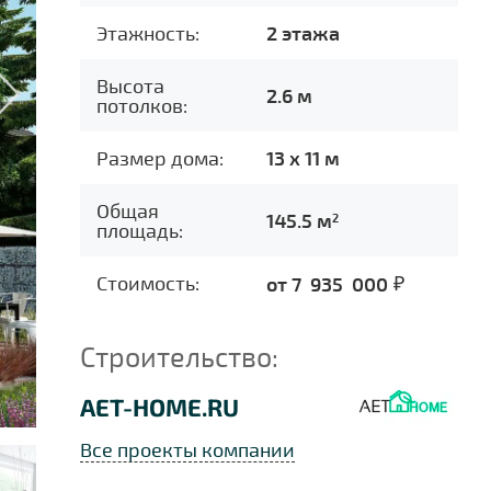
Этажность:
2 этажа
Высота
2.6 м
потолков:
Размер дома:
13 x 11 м
Общая
145.5 м
2
площадь:
Стоимость:
от 7 935 000
Строительство:
AET-HOME.RU
Все проекты компании