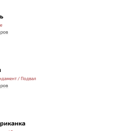
ь
ее
еров
м
ндамент / Подвал
еров
ериканка