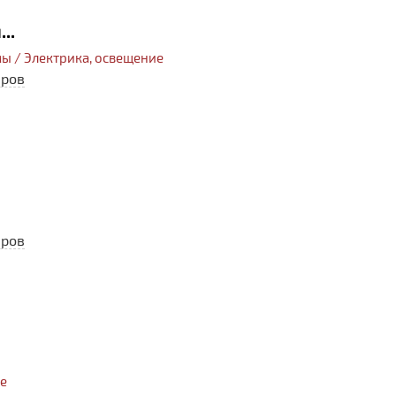
..
ы / Электрика, освещение
еров
еров
ее