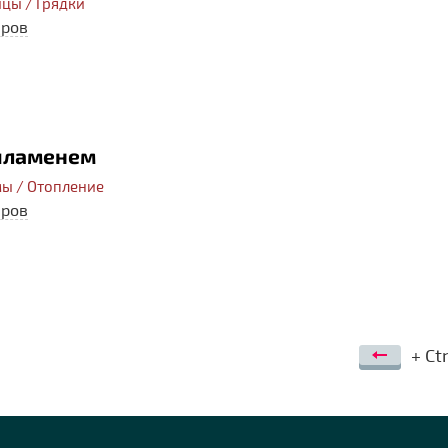
ицы / Грядки
еров
 пламенем
ы / Отопление
еров
+ Ctr