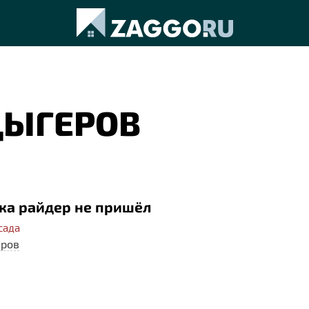
ДЫГЕРОВ
ока райдер не пришёл
сада
еров