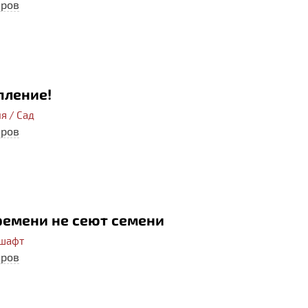
еров
пление!
я / Сад
еров
ремени не сеют семени
дшафт
еров