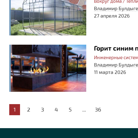
Вокруг дома / Тепл
Владимир Булдыг
27 апреля 2026
Горит синим
Инженерные систем
Владимир Булдыг
11 марта 2026
1
2
3
4
5
...
36